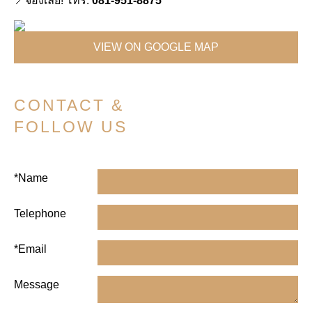
📍จองเลย! โทร.
081-951-8875
VIEW ON GOOGLE MAP
CONTACT &
FOLLOW US
*Name
Telephone
*Email
Message